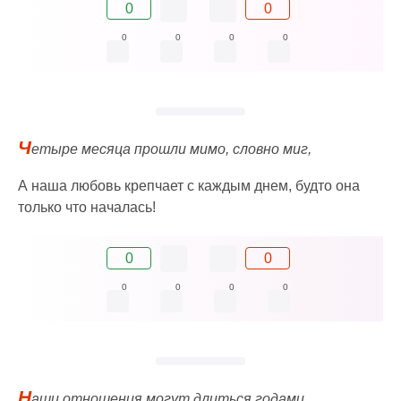
0
0
0
0
0
0
Ч
етыре месяца прошли мимо, словно миг,
А наша любовь крепчает с каждым днем, будто она
только что началась!
0
0
0
0
0
0
Н
аши отношения могут длиться годами,