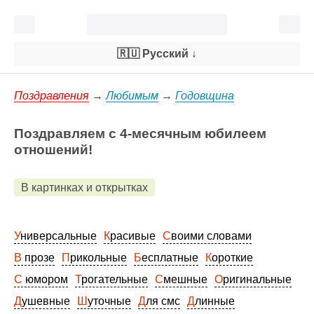
🇷🇺 Русский
↓
Поздравления
→
Любимым
→
Годовщина
Поздравляем с 4-месячным юбилеем
отношений!
В картинках и открытках
Универсальные
Красивые
Своими словами
В прозе
Прикольные
Бесплатные
Короткие
С юмором
Трогательные
Смешные
Оригинальные
Душевные
Шуточные
Для смс
Длинные