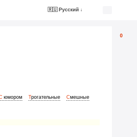
🇷🇺 Русский
↓
0
С юмором
Трогательные
Смешные