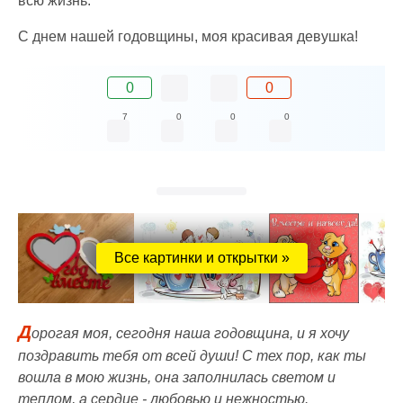
всю жизнь.
С днем нашей годовщины, моя красивая девушка!
0
0
7
0
0
0
Все картинки и открытки »
Д
орогая моя, сегодня наша годовщина, и я хочу
поздравить тебя от всей души! С тех пор, как ты
вошла в мою жизнь, она заполнилась светом и
теплом, а сердце - любовью и нежностью.