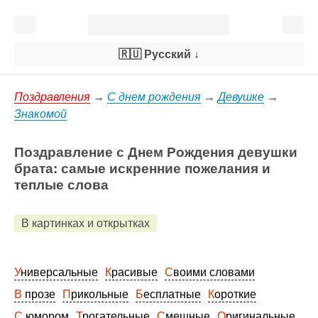
🇷🇺 Русский
↓
Поздравления
→
С днем рождения
→
Девушке
→
Знакомой
Поздравление с Днем Рождения девушки
брата: самые искренние пожелания и
теплые слова
В картинках и открытках
Универсальные
Красивые
Своими словами
В прозе
Прикольные
Бесплатные
Короткие
С юмором
Трогательные
Смешные
Оригинальные