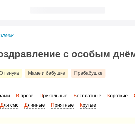
илеем
оздравление с особым днё
От внука
Маме и бабушке
Прабабушке
овами
В прозе
Прикольные
Бесплатные
Короткие
Для смс
Длинные
Приятные
Крутые