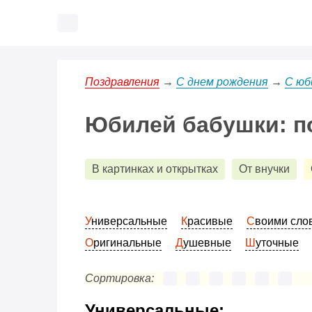
Поздравления
→
С днем рождения
→
С юб
Юбилей бабушки: п
В картинках и открытках
От внучки
Универсальные
Красивые
Своими сл
Оригинальные
Душевные
Шуточные
Сортировка:
Универсальные: