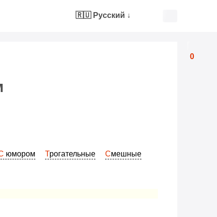
🇷🇺 Русский
↓
0
м
С юмором
Трогательные
Смешные