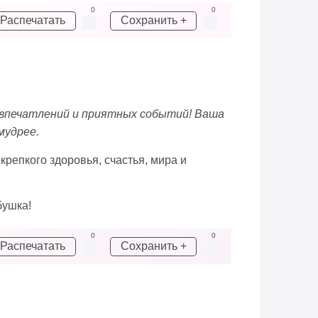
0
0
Распечатать
Сохранить +
х впечатлений и приятных событий! Ваша
мудрее.
репкого здоровья, счастья, мира и
бушка!
0
0
Распечатать
Сохранить +