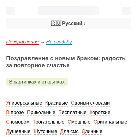
🇷🇺 Русский
↓
Поздравления
→
На свадьбу
Поздравление с новым браком: радость
за повторное счастье
В картинках и открытках
Универсальные
Красивые
Своими словами
В прозе
Прикольные
Бесплатные
Короткие
С юмором
Трогательные
Смешные
Оригинальные
Душевные
Шуточные
Для смс
Длинные