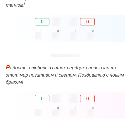
теплом!
0
0
0
0
0
0
Р
адость и любовь в ваших сердцах вновь озарят
этот мир позитивом и светом. Поздравляю с новым
браком!
0
0
0
0
0
0