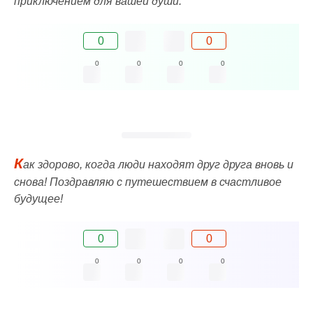
приключением для вашей души.
0
0
0
0
0
0
К
ак здорово, когда люди находят друг друга вновь и
снова! Поздравляю с путешествием в счастливое
будущее!
0
0
0
0
0
0