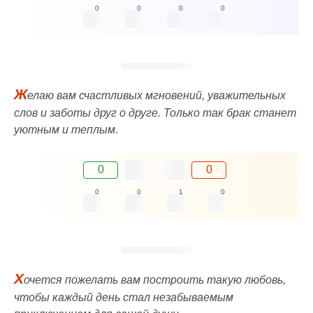
0
0
0
0
Ж
елаю вам счастливых мгновений, уважительных
слов и заботы друг о друге. Только так брак станет
уютным и теплым.
0
0
0
0
1
0
Х
очется пожелать вам построить такую любовь,
чтобы каждый день стал незабываемым