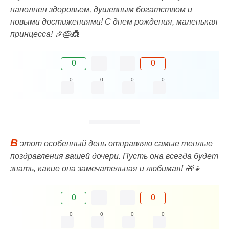
наполнен здоровьем, душевным богатством и
новыми достижениями! С днем рождения, маленькая
принцесса! 🎉🎂👸
0
0
0
0
0
0
В
этот особенный день отправляю самые теплые
поздравления вашей дочери. Пусть она всегда будет
знать, какие она замечательная и любимая! 🎁👧
0
0
0
0
0
0