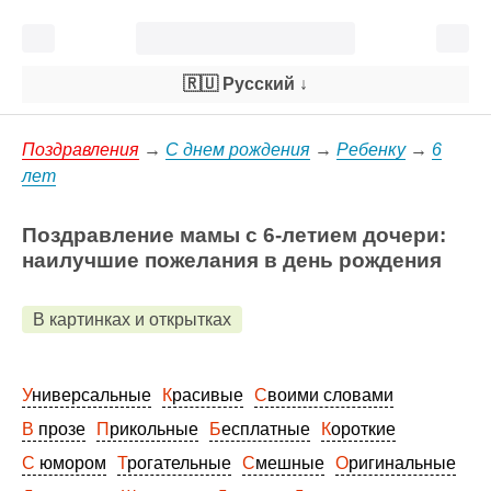
🇷🇺 Русский
↓
Поздравления
→
С днем рождения
→
Ребенку
→
6
лет
Поздравление мамы с 6-летием дочери:
наилучшие пожелания в день рождения
В картинках и открытках
Универсальные
Красивые
Своими словами
В прозе
Прикольные
Бесплатные
Короткие
С юмором
Трогательные
Смешные
Оригинальные