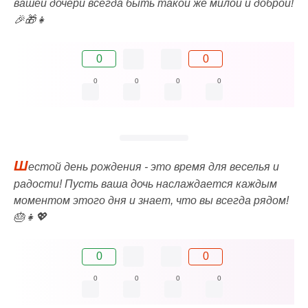
вашей дочери всегда быть такой же милой и доброй!
🎉🎁👧
0
0
0
0
0
0
Ш
естой день рождения - это время для веселья и
радости! Пусть ваша дочь наслаждается каждым
моментом этого дня и знает, что вы всегда рядом!
🎂👧💖
0
0
0
0
0
0