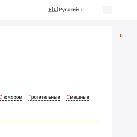
🇷🇺 Русский
↓
0
С юмором
Трогательные
Смешные