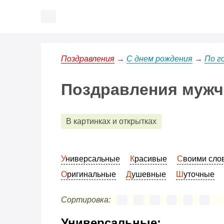
Поздравления
→
С днем рождения
→
По г
Поздравления мужч
В картинках и открытках
Универсальные
Красивые
Своими сл
Оригинальные
Душевные
Шуточные
Сортировка:
Универсальные: