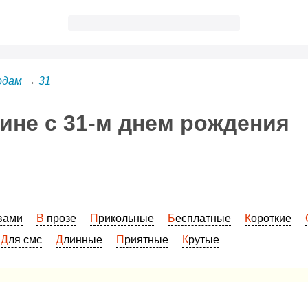
одам
→
31
ине с 31-м днем рождения
овами
В прозе
Прикольные
Бесплатные
Короткие
Для смс
Длинные
Приятные
Крутые