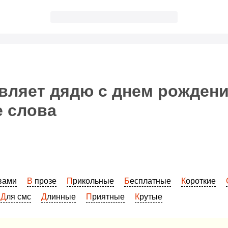
вляет дядю с днем рождени
е слова
овами
В прозе
Прикольные
Бесплатные
Короткие
Для смс
Длинные
Приятные
Крутые