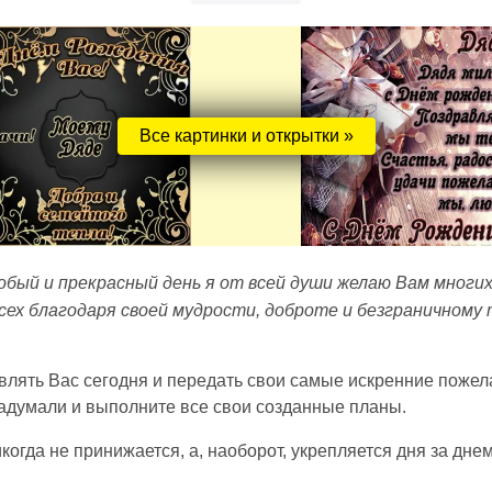
Все картинки и открытки »
обый и прекрасный день я от всей души желаю Вам многи
 всех благодаря своей мудрости, доброте и безграничном
авлять Вас сегодня и передать свои самые искренние пожела
 задумали и выполните все свои созданные планы.
огда не принижается, а, наоборот, укрепляется дня за днем