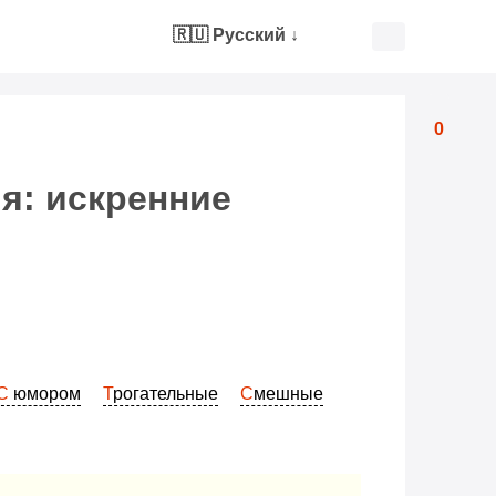
🇷🇺 Русский
↓
0
я: искренние
С юмором
Трогательные
Смешные