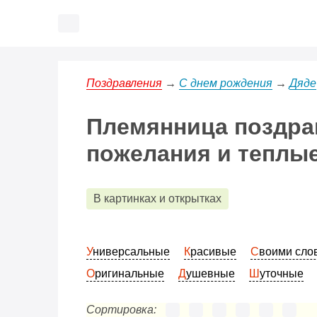
Поздравления
→
С днем рождения
→
Дяде
Племянница поздра
пожелания и теплы
В картинках и открытках
Универсальные
Красивые
Своими сл
Оригинальные
Душевные
Шуточные
Сортировка: