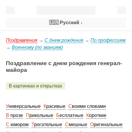
🇷🇺 Русский
↓
Поздравления
→
С днем рождения
→
По профессиям
→
Военному (по званиям)
Поздравление с днем рождения генерал-
майора
В картинках и открытках
Универсальные
Красивые
Своими словами
В прозе
Прикольные
Бесплатные
Короткие
С юмором
Трогательные
Смешные
Оригинальные