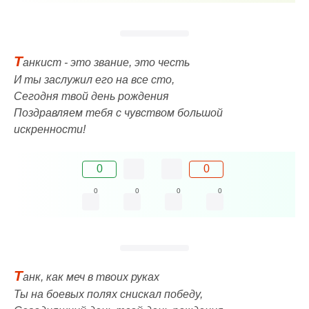
Т
анкист - это звание, это честь
И ты заслужил его на все сто,
Сегодня твой день рождения
Поздравляем тебя с чувством большой
искренности!
0
0
0
0
0
0
Т
анк, как меч в твоих руках
Ты на боевых полях снискал победу,