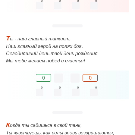
0
0
0
0
Т
ы - наш главный танкист,
Наш главный герой на полях боя,
Сегодняшний день твой день рождения
Мы тебе желаем побед и счастья!
0
0
0
0
0
0
К
огда ты садишься в свой танк,
Ты чувствуешь, как силы вновь возвращаются,