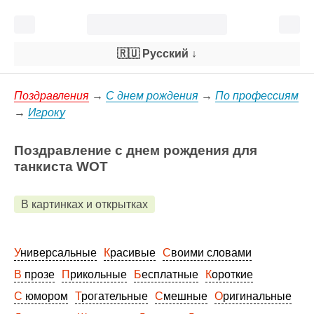
🇷🇺 Русский
↓
Поздравления
→
С днем рождения
→
По профессиям
→
Игроку
Поздравление с днем рождения для
танкиста WOT
В картинках и открытках
Универсальные
Красивые
Своими словами
В прозе
Прикольные
Бесплатные
Короткие
С юмором
Трогательные
Смешные
Оригинальные