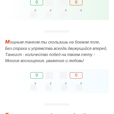
0
0
0
0
0
0
М
ощным танком ты скользишь на боевом поле,
Без страха и упрямства всегда движущийся вперед,
Танкист - количество побед на твоем счету -
Многие восхищения, уважение и любовь!
0
0
0
0
0
0