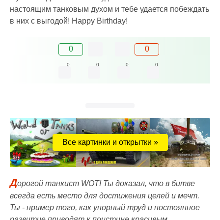
настоящим танковым духом и тебе удается побеждать
в них с выгодой! Happy Birthday!
0
0
0
0
0
0
Все картинки и открытки »
Д
орогой танкист WOT! Ты доказал, что в битве
всегда есть место для достижения целей и мечт.
Ты - пример того, как упорный труд и постоянное
развитие приводят к поистине красивым