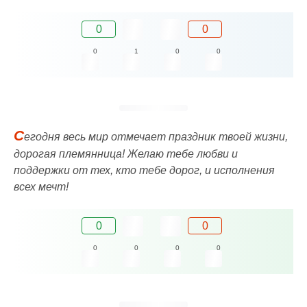
0
0
0
1
0
0
С
егодня весь мир отмечает праздник твоей жизни,
дорогая племянница! Желаю тебе любви и
поддержки от тех, кто тебе дорог, и исполнения
всех мечт!
0
0
0
0
0
0