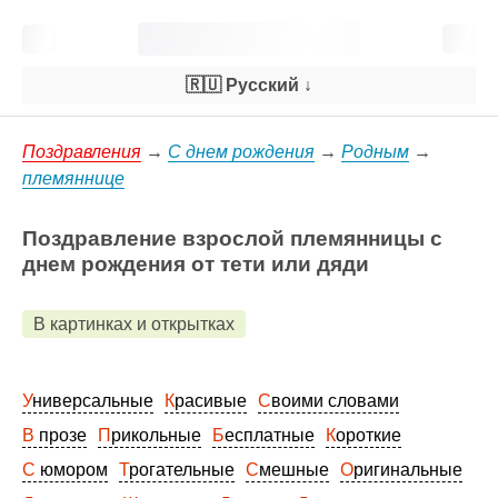
🇷🇺 Русский
↓
Поздравления
→
С днем рождения
→
Родным
→
племяннице
Поздравление взрослой племянницы с
днем рождения от тети или дяди
В картинках и открытках
Универсальные
Красивые
Своими словами
В прозе
Прикольные
Бесплатные
Короткие
С юмором
Трогательные
Смешные
Оригинальные