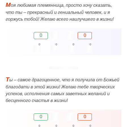
М
оя любимая племянница, просто хочу сказать,
что ты – прекрасный и гениальный человек, и я
горжусь тобой! Желаю всего наилучшего в жизни!
0
0
0
0
0
0
Т
ы – самое драгоценное, что я получила от Божьей
благодати в этой жизни! Желаю тебе творческих
успехов, исполнения самых заветных желаний и
бесценного счастья в жизни!
0
0
0
0
0
0