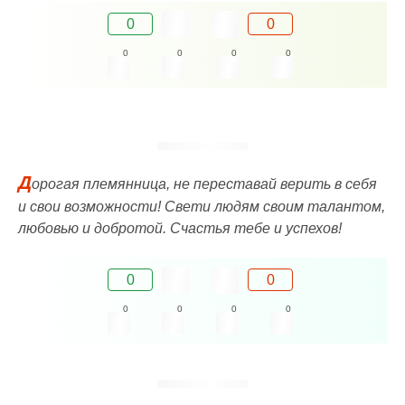
0
0
0
0
0
0
Д
орогая племянница, не переставай верить в себя
и свои возможности! Свети людям своим талантом,
любовью и добротой. Счастья тебе и успехов!
0
0
0
0
0
0