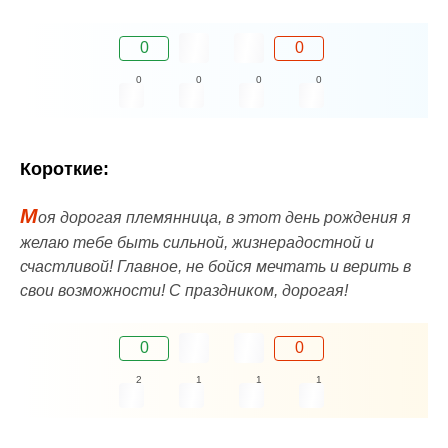
0
0
0
0
0
0
Короткие:
М
оя дорогая племянница, в этот день рождения я
желаю тебе быть сильной, жизнерадостной и
счастливой! Главное, не бойся мечтать и верить в
свои возможности! С праздником, дорогая!
0
0
2
1
1
1