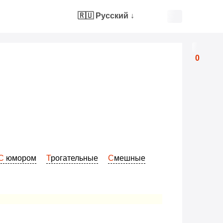
🇷🇺 Русский
↓
0
С юмором
Трогательные
Смешные