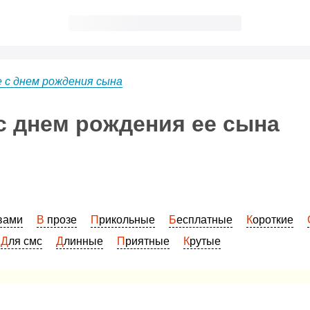
 с днем рождения сына
с днем рождения ее сына
овами
В прозе
Прикольные
Бесплатные
Короткие
Для смс
Длинные
Приятные
Крутые