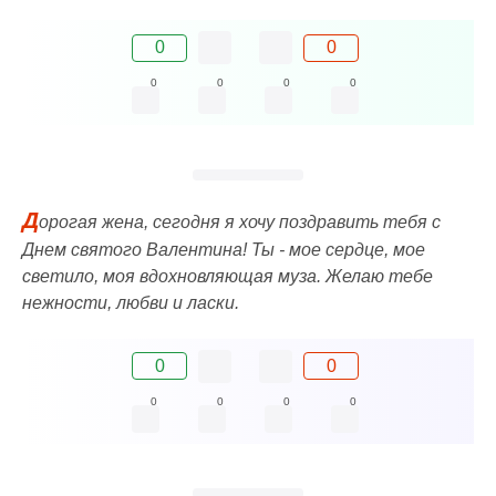
0
0
0
0
0
0
Д
орогая жена, сегодня я хочу поздравить тебя с
Днем святого Валентина! Ты - мое сердце, мое
светило, моя вдохновляющая муза. Желаю тебе
нежности, любви и ласки.
0
0
0
0
0
0