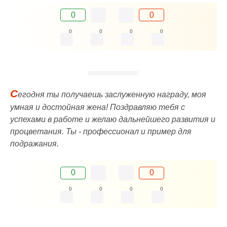
0
0
0
0
0
0
С
егодня ты получаешь заслуженную награду, моя
умная и достойная жена! Поздравляю тебя с
успехами в работе и желаю дальнейшего развития и
процветания. Ты - профессионал и пример для
подражания.
0
0
0
0
0
0