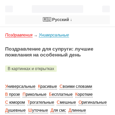
🇷🇺 Русский
↓
Поздравления
→
Универсальные
Поздравление для супруги: лучшие
пожелания на особенный день
В картинках и открытках
Универсальные
Красивые
Своими словами
В прозе
Прикольные
Бесплатные
Короткие
С юмором
Трогательные
Смешные
Оригинальные
Душевные
Шуточные
Для смс
Длинные