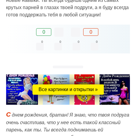
новые навыки. Ты всегда будешь одним из самых
крутых парней в глазах твоей подруги, а я буду всегда
готов поддержать тебя в любой ситуации!
0
0
0
0
0
0
Все картинки и открытки »
С
днем рождения, братан! Я знаю, что твоя подруга
очень счастлива, что у нее есть такой классный
парень, как ты. Ты всегда поднимаешь ей