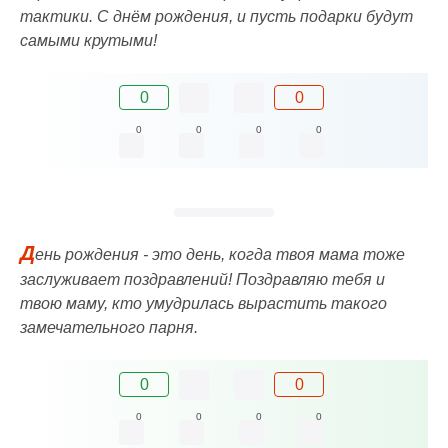
тактики. С днём рождения, и пусть подарки будут
самыми крутыми!
0
0
0
0
0
0
Д
ень рождения - это день, когда твоя мама тоже
заслуживает поздравлений! Поздравляю тебя и
твою маму, кто умудрилась вырастить такого
замечательного парня.
0
0
0
0
0
0