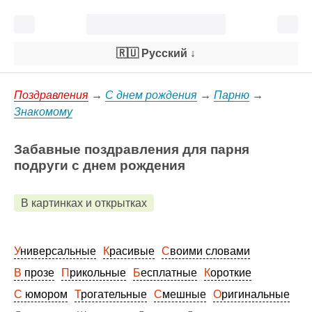
🇷🇺 Русский
↓
Поздравления
→
С днем рождения
→
Парню
→
Знакомому
Забавные поздравления для парня
подруги с днем рождения
В картинках и открытках
Универсальные
Красивые
Своими словами
В прозе
Прикольные
Бесплатные
Короткие
С юмором
Трогательные
Смешные
Оригинальные