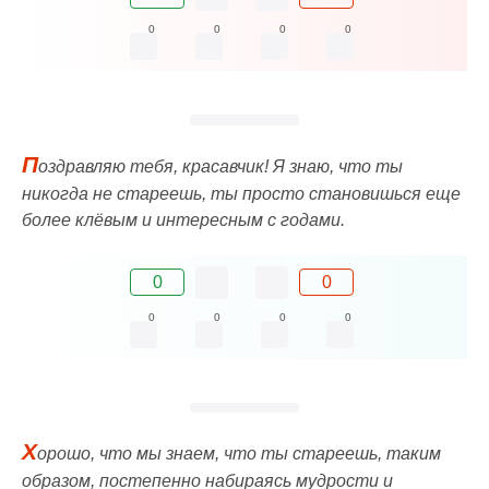
0
0
0
0
П
оздравляю тебя, красавчик! Я знаю, что ты
никогда не стареешь, ты просто становишься еще
более клёвым и интересным с годами.
0
0
0
0
0
0
Х
орошо, что мы знаем, что ты стареешь, таким
образом, постепенно набираясь мудрости и