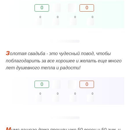
0
0
0
0
0
0
З
олотая свадьба - это чудесный повод, чтобы
поблагодарить за все хорошее и желать еще много
лет душевного тепла и радости!
0
0
0
0
0
0
М
имо вашего дома прошли уже 50 весен и 50 зим, и