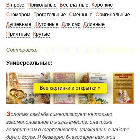
В прозе
Прикольные
Бесплатные
Короткие
С юмором
Трогательные
Смешные
Оригинальные
Душевные
Шуточные
Для смс
Длинные
Приятные
Крутые
Сортировка:
Универсальные:
Все картинки и открытки »
З
олотая свадьба символизирует не только
взаимопонимание и жизнь вместе, она тоже
говорит нам о терпеливости, уважении и о заботе
друг о друге. Я безмерно благодарен вам, мои