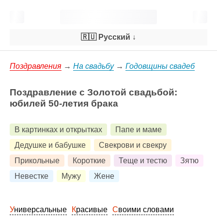
🇷🇺 Русский
↓
Поздравления
→
На свадьбу
→
Годовщины свадеб
Поздравление с Золотой свадьбой:
юбилей 50-летия брака
В картинках и открытках
Папе и маме
Дедушке и бабушке
Свекрови и свекру
Прикольные
Короткие
Теще и тестю
Зятю
Невестке
Мужу
Жене
Универсальные
Красивые
Своими словами