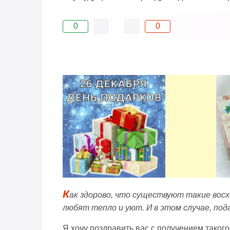
0
0
К
ак здорово, что существуют такие восх
любят тепло и уют. И в этом случае, под
Я хочу поздравить вас с получением таког