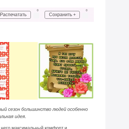
0
0
Распечатать
Сохранить +
дный сезон большинство людей особенно
альная идея.
от него максимальный комфорт и