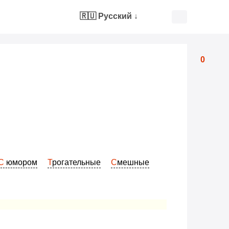
🇷🇺 Русский
↓
0
С юмором
Трогательные
Смешные