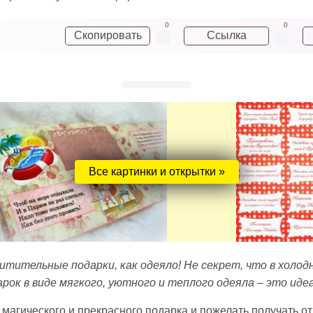
0
0
Скопировать
Ссылка
Все картинки и открытки »
итительные подарки, как одеяло! Не секрет, что в холо
арок в виде мягкого, уютного и теплого одеяла – это иде
о магического и прекрасного подарка и пожелать получать 