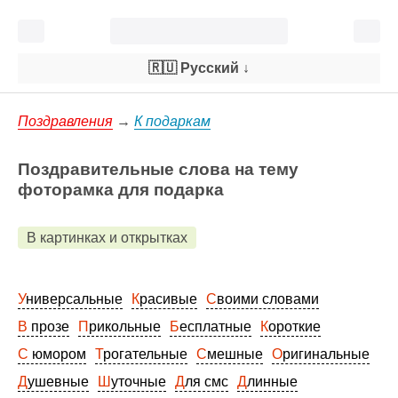
🇷🇺 Русский
↓
Поздравления
→
К подаркам
Поздравительные слова на тему
фоторамка для подарка
В картинках и открытках
Универсальные
Красивые
Своими словами
В прозе
Прикольные
Бесплатные
Короткие
С юмором
Трогательные
Смешные
Оригинальные
Душевные
Шуточные
Для смс
Длинные