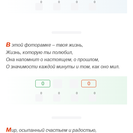
0
0
0
0
В
этой фоторамке – твоя жизнь,
Жизнь, которую ты полюбил,
Она напомнит о настоящем, о прошлом,
О значимости каждой минуты и том, как оно мил.
0
0
0
0
0
0
М
ир, осыпанный счастьем и радостью,