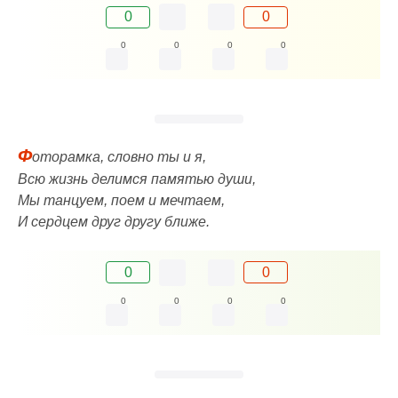
0
0
0
0
0
0
Ф
оторамка, словно ты и я,
Всю жизнь делимся памятью души,
Мы танцуем, поем и мечтаем,
И сердцем друг другу ближе.
0
0
0
0
0
0