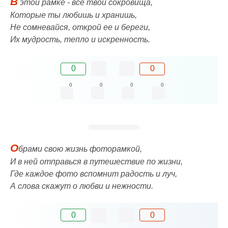
В
этой рамке - все твои сокровища,
Которые ты любишь и хранишь,
Не сомневайся, открой ее и береги,
Их мудрость, тепло и искренность.
0
0
0
0
0
0
О
брами свою жизнь фоторамкой,
И в ней отправься в путешествие по жизни,
Где каждое фото вспомнит радость и луч,
А слова скажут о любви и нежности.
0
0