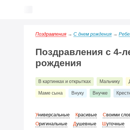
Поздравления
→
С днем рождения
→
Ребе
Поздравления с 4-л
рождения
В картинках и открытках
Мальчику
Маме сына
Внуку
Внучке
Крест
Универсальные
Красивые
Своими сл
Оригинальные
Душевные
Шуточные