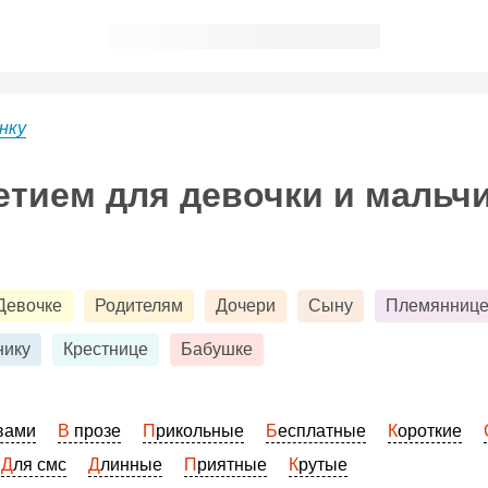
нку
етием для девочки и мальчи
Девочке
Родителям
Дочери
Сыну
Племянниц
нику
Крестнице
Бабушке
овами
В прозе
Прикольные
Бесплатные
Короткие
Для смс
Длинные
Приятные
Крутые