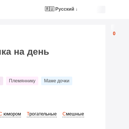
🇷🇺 Русский
↓
0
ка на день
е
Племяннику
Маме дочки
С юмором
Трогательные
Смешные