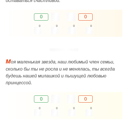
оставаться счастливой.
0
0
0
0
0
0
М
оя маленькая звезда, наш любимый член семьи,
сколько бы ты не росла и не менялась, ты всегда
будешь нашей милашкой и пышущей любовью
принцессой.
0
0
0
0
0
0