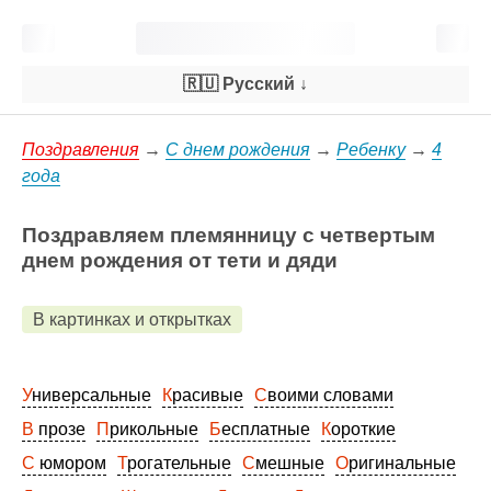
🇷🇺 Русский
↓
Поздравления
→
С днем рождения
→
Ребенку
→
4
года
Поздравляем племянницу с четвертым
днем рождения от тети и дяди
В картинках и открытках
Универсальные
Красивые
Своими словами
В прозе
Прикольные
Бесплатные
Короткие
С юмором
Трогательные
Смешные
Оригинальные