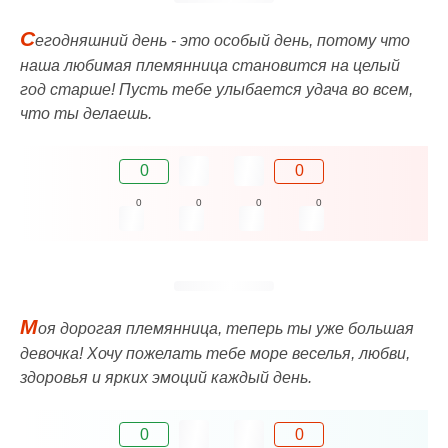
С
егодняшний день - это особый день, потому что
наша любимая племянница становится на целый
год старше! Пусть тебе улыбается удача во всем,
что ты делаешь.
0
0
0
0
0
0
М
оя дорогая племянница, теперь ты уже большая
девочка! Хочу пожелать тебе море веселья, любви,
здоровья и ярких эмоций каждый день.
0
0