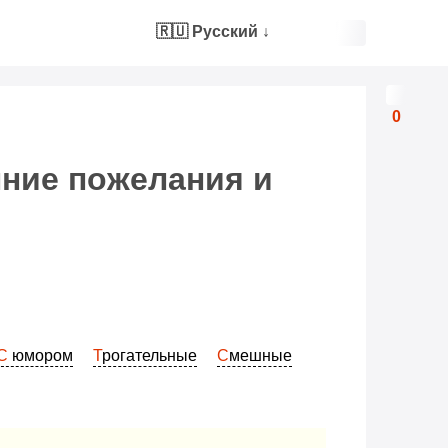
🇷🇺 Русский
↓
0
нние пожелания и
С юмором
Трогательные
Смешные