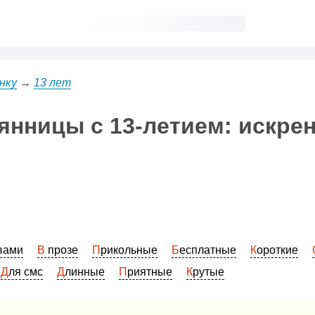
нку
→
13 лет
нницы с 13-летием: искре
овами
В прозе
Прикольные
Бесплатные
Короткие
Для смс
Длинные
Приятные
Крутые