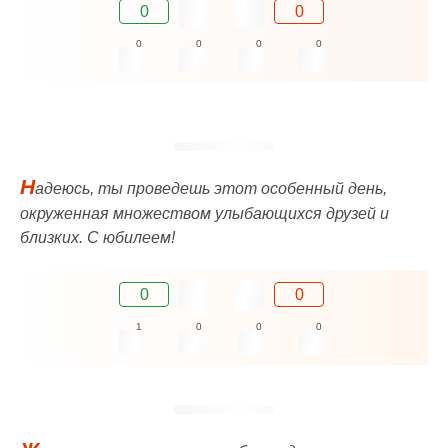
0
0
0
0
0
0
Н
адеюсь, ты проведешь этот особенный день,
окруженная множеством улыбающихся друзей и
близких. С юбилеем!
0
0
1
0
0
0