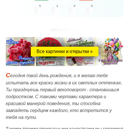
5
2
0
0
Все картинки и открытки »
С
егодня твой день рождения, и я желаю тебе
испытать все краски жизни в их светлых оттенках.
Ты празднуешь первый вехоповорот - становишься
подростком. С такими чертами характера и
красивой манерой поведения, ты способна
завладеть сердцем каждого, кто встретится у
тебя на пути.
Такими твоими прекрасными качествами мы гордимся