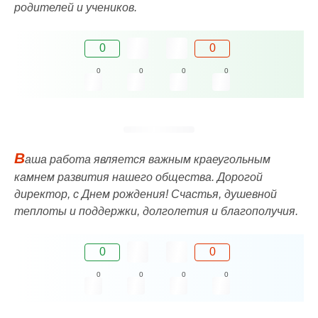
родителей и учеников.
0
0
0
0
0
0
В
аша работа является важным краеугольным
камнем развития нашего общества. Дорогой
директор, с Днем рождения! Счастья, душевной
теплоты и поддержки, долголетия и благополучия.
0
0
0
0
0
0