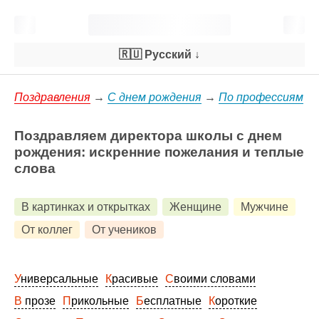
🇷🇺 Русский
↓
Поздравления
→
С днем рождения
→
По профессиям
Поздравляем директора школы с днем
рождения: искренние пожелания и теплые
слова
В картинках и открытках
Женщине
Мужчине
От коллег
От учеников
Универсальные
Красивые
Своими словами
В прозе
Прикольные
Бесплатные
Короткие