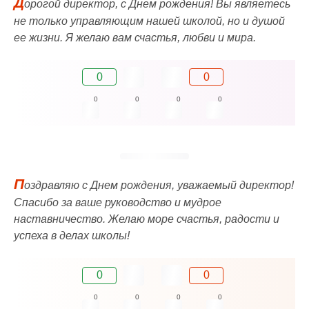
Д
орогой директор, с Днем рождения! Вы являетесь
не только управляющим нашей школой, но и душой
ее жизни. Я желаю вам счастья, любви и мира.
0
0
0
0
0
0
П
оздравляю с Днем рождения, уважаемый директор!
Спасибо за ваше руководство и мудрое
наставничество. Желаю море счастья, радости и
успеха в делах школы!
0
0
0
0
0
0