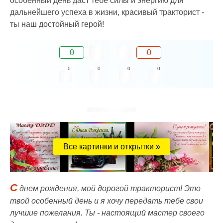
особенный день даст тебе силы и энергию для
дальнейшего успеха в жизни, красивый тракторист -
ты наш достойный герой!
0
0
0
0
0
0
Все картинки и открытки »
С
днем рождения, мой дорогой тракторист! Это
твой особенный день и я хочу передать тебе свои
лучшие пожелания. Ты - настоящий мастер своего