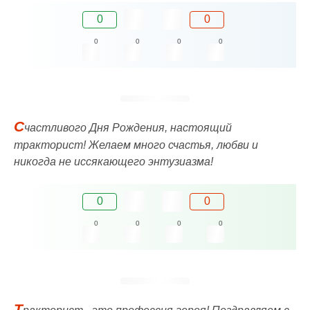
0
0
0
0
0
0
С
частливого Дня Рождения, настоящий
тракторист! Желаем много счастья, любви и
никогда не иссякающего энтузиазма!
0
0
0
0
0
0
Т