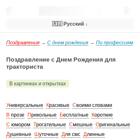
🇷🇺 Русский
↓
Поздравления
→
С днем рождения
→
По профессиям
Поздравление с Днем Рождения для
тракториста
В картинках и открытках
Универсальные
Красивые
Своими словами
В прозе
Прикольные
Бесплатные
Короткие
С юмором
Трогательные
Смешные
Оригинальные
Душевные
Шуточные
Для смс
Длинные