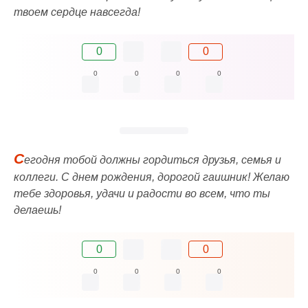
твоем сердце навсегда!
0
0
0
0
0
0
С
егодня тобой должны гордиться друзья, семья и
коллеги. С днем рождения, дорогой гаишник! Желаю
тебе здоровья, удачи и радости во всем, что ты
делаешь!
0
0
0
0
0
0