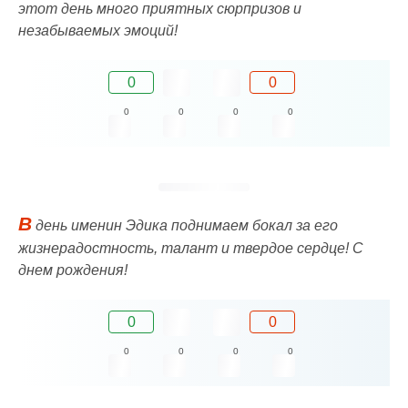
этот день много приятных сюрпризов и
незабываемых эмоций!
0
0
0
0
0
0
В
день именин Эдика поднимаем бокал за его
жизнерадостность, талант и твердое сердце! C
днем рождения!
0
0
0
0
0
0