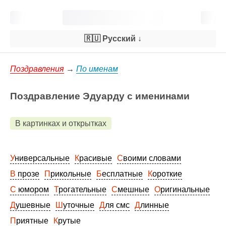
🇷🇺 Русский
↓
Поздравления
→
По именам
Поздравление Эдуарду с именинами
В картинках и открытках
Универсальные
Красивые
Своими словами
В прозе
Прикольные
Бесплатные
Короткие
С юмором
Трогательные
Смешные
Оригинальные
Душевные
Шуточные
Для смс
Длинные
Приятные
Крутые