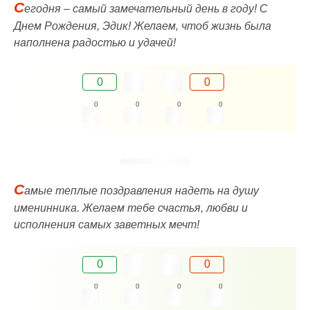
С
егодня – самый замечательный день в году! C
Днем Рождения, Эдик! Желаем, чтоб жизнь была
наполнена радостью и удачей!
0
0
0
0
0
0
C
амые теплые поздравления надеть на душу
именинника. Желаем тебе счастья, любви и
исполнения самых заветных мечт!
0
0
0
0
0
0