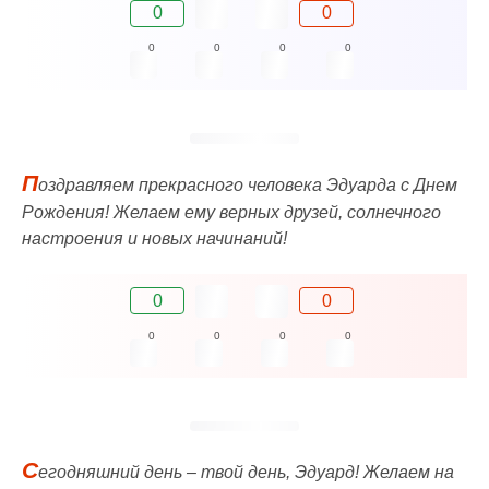
0
0
0
0
0
0
П
оздравляем прекрасного человека Эдуарда с Днем
Рождения! Желаем ему верных друзей, солнечного
настроения и новых начинаний!
0
0
0
0
0
0
С
егодняшний день – твой день, Эдуард! Желаем на