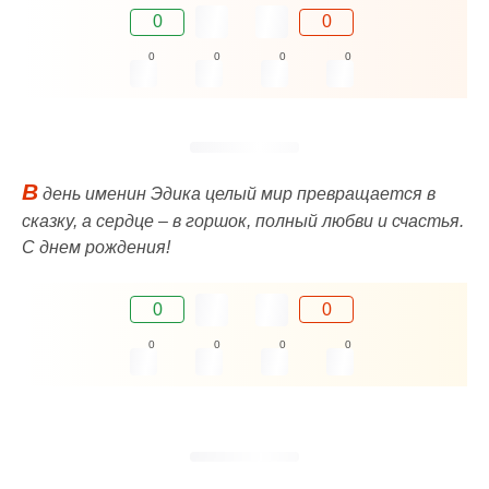
0
0
0
0
0
0
В
день именин Эдика целый мир превращается в
сказку, а сердце – в горшок, полный любви и счастья.
C днем рождения!
0
0
0
0
0
0