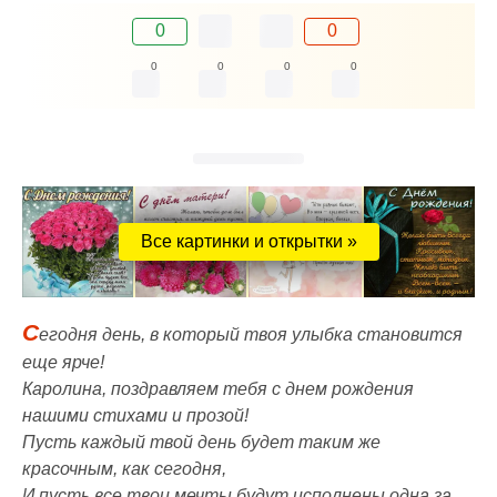
0
0
0
0
0
0
Все картинки и открытки »
С
егодня день, в который твоя улыбка становится
еще ярче!
Каролина, поздравляем тебя с днем рождения
нашими стихами и прозой!
Пусть каждый твой день будет таким же
красочным, как сегодня,
И пусть все твои мечты будут исполнены одна за