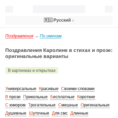
🇷🇺 Русский
↓
Поздравления
→
По именам
Поздравления Каролине в стихах и прозе:
оригинальные варианты
В картинках и открытках
Универсальные
Красивые
Своими словами
В прозе
Прикольные
Бесплатные
Короткие
С юмором
Трогательные
Смешные
Оригинальные
Душевные
Шуточные
Для смс
Длинные