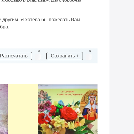
, любовью и счастьем. Вы способны
 другим. Я хотела бы пожелать Вам
бра.
0
0
Распечатать
Сохранить +