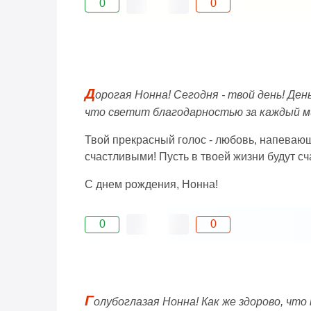
0
0
Д
орогая Нонна! Сегодня - твой день! Ден
что светит благодарностью за каждый м
Твой прекрасный голос - любовь, напевающа
счастливыми! Пусть в твоей жизни будут с
С днем рождения, Нонна!
0
0
Г
олубоглазая Нонна! Как же здорово, чт