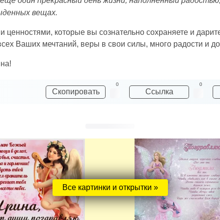
 еще один прекрасный день жизни, наполненный радостью
ыденных вещах.
ценностями, которые вы сознательно сохраняете и дарите
ех Ваших мечтаний, веры в свои силы, много радости и до
на!
0
0
Скопировать
Ссылка
Все картинки и открытки »