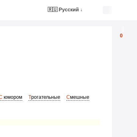
🇷🇺 Русский
↓
0
С юмором
Трогательные
Смешные