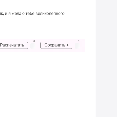
ик, и я желаю тебе великолепного
0
0
Распечатать
Сохранить +