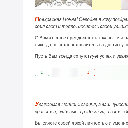
П
рекрасная Нонна! Сегодня я хочу поздр
себя свет и тепло, делитесь своей улыбк
С Вами проще преодолевать трудности и р
никогда не останавливайтесь на достигнуто
Пусть Вам всегда сопутствует успех и удача
0
0
У
важаемая Нонна! Сегодня, в ваш чудесн
красотой, любовью и радостью, а ваше зд
Вы сияете своей яркой личностью и умением