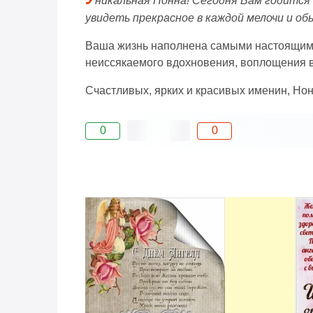
никальная Нонна! Сегодня Вам годится
увидеть прекрасное в каждой мелочи и об
Ваша жизнь наполнена самыми настоящими 
неиссякаемого вдохновения, воплощения вс
Счастливых, ярких и красивых именин, Нон
0
0