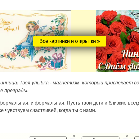
Все картинки и открытки »
инница! Твоя улыбка - магнетизм, который привлекает всех
ые преграды.
формальная, и формальная. Пусть твои дети и близкие всегд
е чувствуем счастливей, когда ты с нами.
0
0