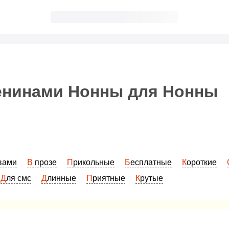
енинами Нонны для Нонны
овами
В прозе
Прикольные
Бесплатные
Короткие
Для смс
Длинные
Приятные
Крутые