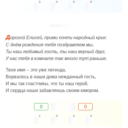
0
0
0
0
Д
орогой Елисей, прими почти народный крик:
С днём рождения тебя поздравляем мы,
Ты наш любимый гость, ты наш верный друг,
У нас тебя в комнате так много тут раньше.
Твое имя -- это уже легенда,
Ворвалось в наши дома нежданный гость,
И мы так счастливы, что ты наш герой,
И сердца наши забавляешь своим юмором.
0
0
2
0
0
0