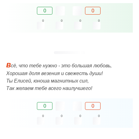
0
0
0
0
0
0
В
сё, что тебе нужно - это большая любовь,
Хорошая доля везения и свежесть души!
Ты Елисей, юноша магнитных сил,
Так желаем тебе всего наилучшего!
0
0
0
0
0
0