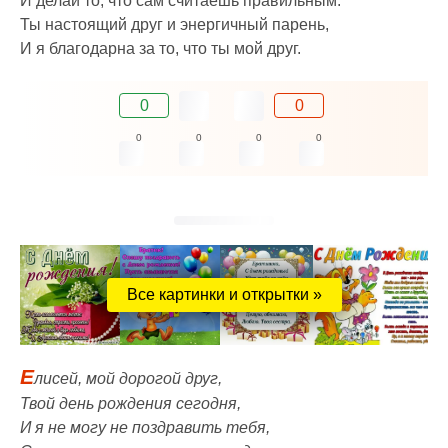
И делай то, что сам считаешь правильным.
Ты настоящий друг и энергичный парень,
И я благодарна за то, что ты мой друг.
0
0
0
0
0
0
Все картинки и открытки »
Е
лисей, мой дорогой друг,
Твой день рождения сегодня,
И я не могу не поздравить тебя,