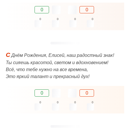
0
0
0
0
0
0
С
Днём Рождения, Елисей, наш радостный знак!
Ты сияешь красотой, светом и вдохновением!
Всё, что тебе нужно на все времена,
Это яркий талант и прекрасный дух!
0
0
0
0
0
0