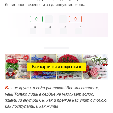
безмерное везенье и за длинную морковь.
0
0
0
0
0
0
Все картинки и открытки »
К
ак не крути, а года улетают! Все мы стареем,
увы! Только лишь в сердце не умолкает голос,
живущий внутри! Он, как и прежде нас учит с тобою,
как поступать, и как жить!