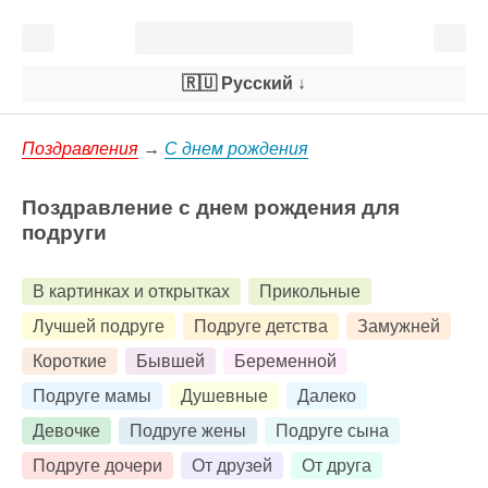
🇷🇺 Русский
↓
Поздравления
→
С днем рождения
Поздравление с днем рождения для
подруги
В картинках и открытках
Прикольные
Лучшей подруге
Подруге детства
Замужней
Короткие
Бывшей
Беременной
Подруге мамы
Душевные
Далеко
Девочке
Подруге жены
Подруге сына
Подруге дочери
От друзей
От друга