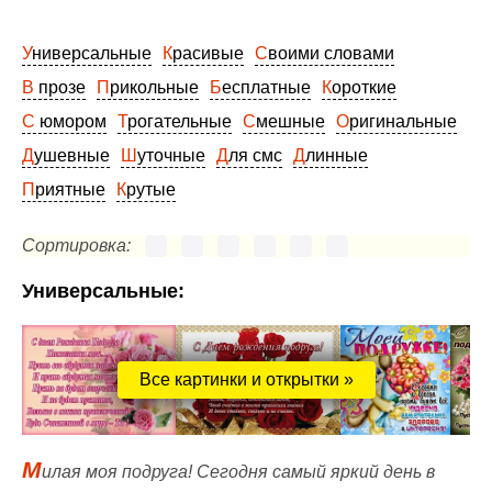
Универсальные
Красивые
Своими словами
В прозе
Прикольные
Бесплатные
Короткие
С юмором
Трогательные
Смешные
Оригинальные
Душевные
Шуточные
Для смс
Длинные
Приятные
Крутые
Сортировка:
Универсальные:
Все картинки и открытки »
М
илая моя подруга! Сегодня самый яркий день в