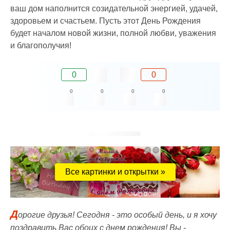
ваш дом наполнится созидательной энергией, удачей,
здоровьем и счастьем. Пусть этот День Рождения
будет началом новой жизни, полной любви, уважения
и благополучия!
0
0
0
0
0
0
Все картинки и открытки »
Д
орогие друзья! Сегодня - это особый день, и я хочу
поздравить Вас обоих с днем рождения! Вы -