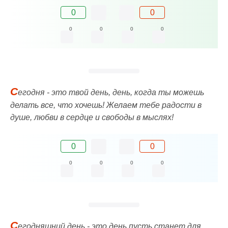
0
0
0
0
0
0
С
егодня - это твой день, день, когда ты можешь
делать все, что хочешь! Желаем тебе радости в
душе, любви в сердце и свободы в мыслях!
0
0
0
0
0
0
С
егодняшний день - это день пусть станет для