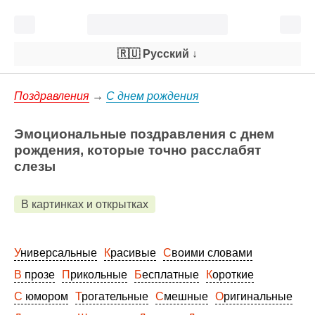
🇷🇺 Русский
↓
Поздравления
→
С днем рождения
Эмоциональные поздравления с днем
рождения, которые точно расслабят
слезы
В картинках и открытках
Универсальные
Красивые
Своими словами
В прозе
Прикольные
Бесплатные
Короткие
С юмором
Трогательные
Смешные
Оригинальные