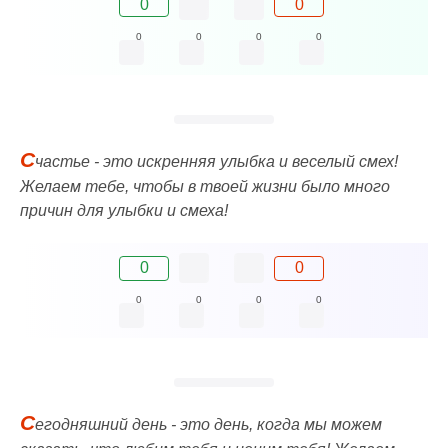
0
0
0
0
0
0
С
частье - это искренняя улыбка и веселый смех!
Желаем тебе, чтобы в твоей жизни было много
причин для улыбки и смеха!
0
0
0
0
0
0
С
егодняшний день - это день, когда мы можем