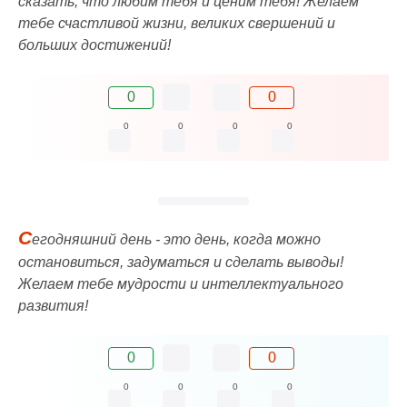
сказать, что любим тебя и ценим тебя! Желаем
тебе счастливой жизни, великих свершений и
больших достижений!
0
0
0
0
0
0
С
егодняшний день - это день, когда можно
остановиться, задуматься и сделать выводы!
Желаем тебе мудрости и интеллектуального
развития!
0
0
0
0
0
0