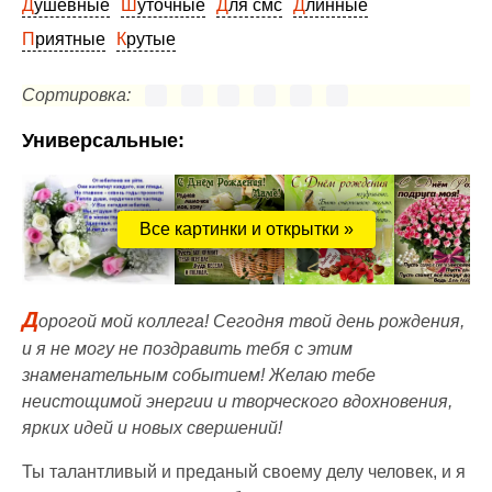
Душевные
Шуточные
Для смс
Длинные
Приятные
Крутые
Сортировка:
Универсальные:
Все картинки и открытки »
Д
орогой мой коллега! Сегодня твой день рождения,
и я не могу не поздравить тебя с этим
знаменательным событием! Желаю тебе
неистощимой энергии и творческого вдохновения,
ярких идей и новых свершений!
Ты талантливый и преданый своему делу человек, и я