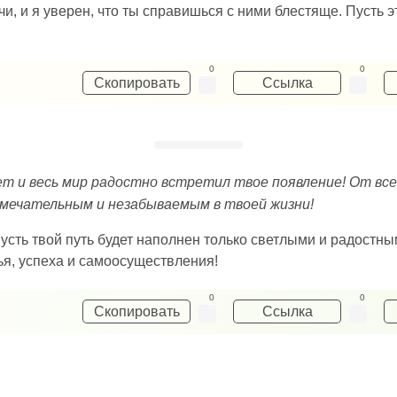
и, и я уверен, что ты справишься с ними блестяще. Пусть э
0
0
Скопировать
Ссылка
ет и весь мир радостно встретил твое появление! От вс
амечательным и незабываемым в твоей жизни!
усть твой путь будет наполнен только светлыми и радостны
ья, успеха и самоосуществления!
0
0
Скопировать
Ссылка