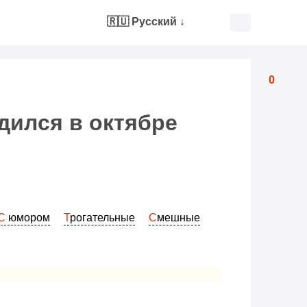
🇷🇺 Русский
↓
0
дился в октябре
С юмором
Трогательные
Смешные