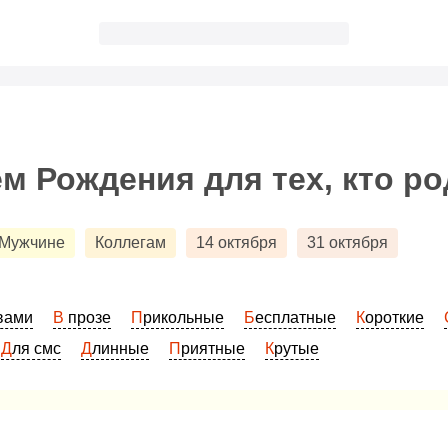
м Рождения для тех, кто ро
Мужчине
Коллегам
14 октября
31 октября
овами
В прозе
Прикольные
Бесплатные
Короткие
Для смс
Длинные
Приятные
Крутые