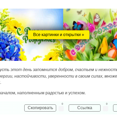
Все картинки и открытки »
Пусть этот день запомнится добром, счастьем и нежност
ргии, настойчивости, уверенности в своим силах, множе
.
 началом, наполненным радостью и успехом.
0
0
Скопировать
Ссылка