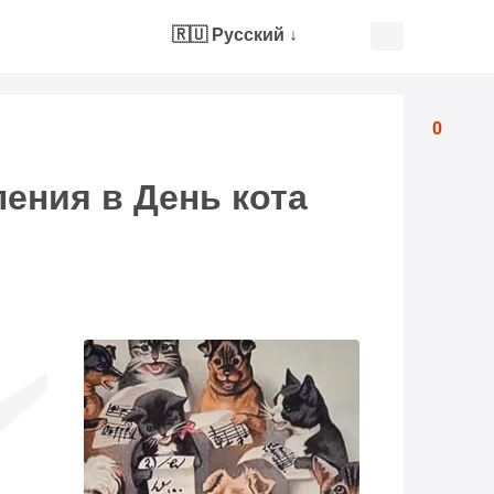
🇷🇺 Русский
↓
0
ления в День кота