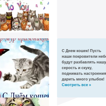
телеграм!
мним про праздник и пришлем поздравление!
С Днем кошек! Пусть
наши покровители неб
будут разбавлять наш
серость и скуку,
поднимать настроения
дарить много улыбок!
Смотреть все »