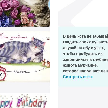
В День кота не забыва
гладить своих пушист
друзей на лбу и ушах,
чтобы пробудить их
запрятанные в глубин
живота мурчание,
которое наполняет на
сердце теплом и уютом
Смотреть все »
треть