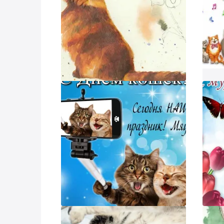
Наш 
Напо