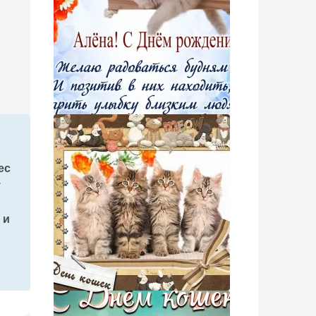
ес
у
 и