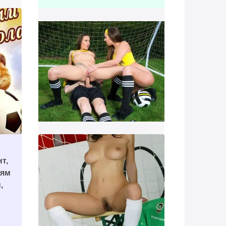
т,
дям
,