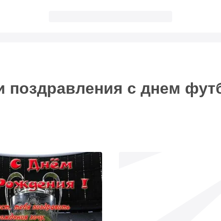
телеграм!
мним про праздник и пришлем поздравление!
и поздравления с днем фут