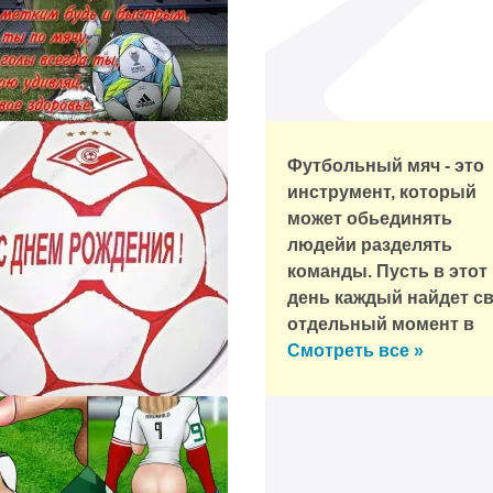
Футбольный мяч - это
инструмент, который
может обьединять
людейи разделять
команды. Пусть в этот
день каждый найдет с
отдельный момент в
футболе и насладится
Смотреть все »
им!
треть