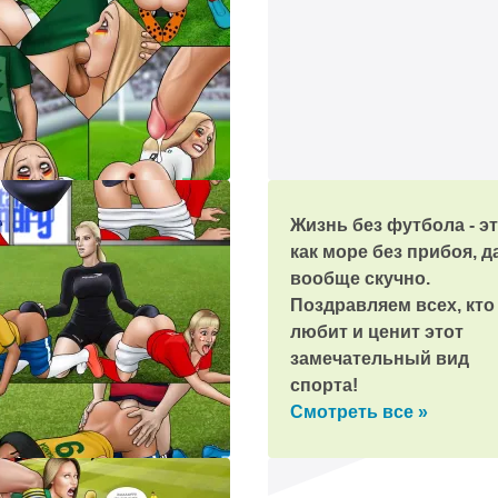
телеграм!
мним про праздник и пришлем поздравление!
Жизнь без футбола - э
как море без прибоя, д
вообще скучно.
Поздравляем всех, кто
любит и ценит этот
замечательный вид
спорта!
Смотреть все »