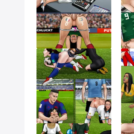
Наш 
Напо