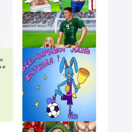
то
а и