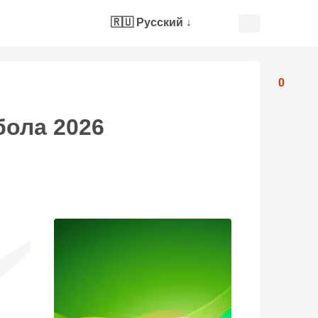
🇷🇺 Русский
↓
0
бола 2026