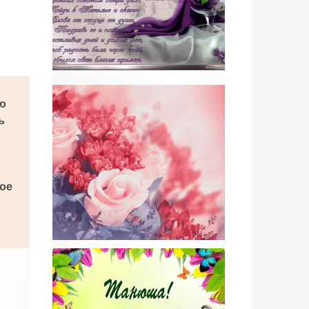
ю
ь
ое