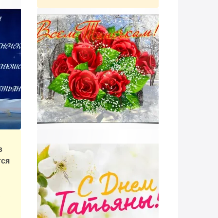
в
тся
ю