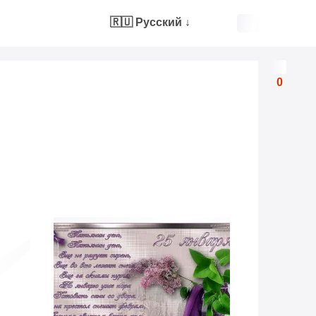
🇷🇺 Русский
↓
0