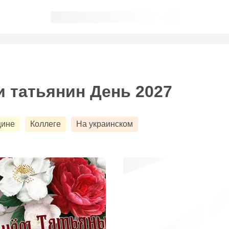
телеграм!
мним про праздник и пришлем поздравление!
и татьянин День 2027
ине
Коллеге
На украинском