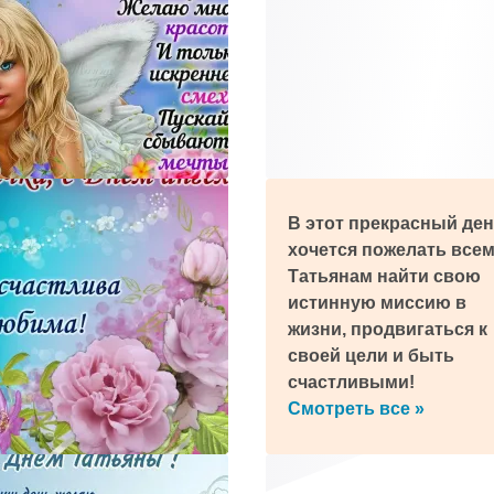
телеграм!
мним про праздник и пришлем поздравление!
В этот прекрасный де
хочется пожелать все
Татьянам найти свою
истинную миссию в
жизни, продвигаться к
своей цели и быть
счастливыми!
Смотреть все »