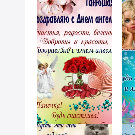
Наш 
Напо