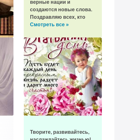
верные нации и
создаются новые слова.
Поздравляю всех, кто
увлекается
Смотреть все »
языкознанием!
Творите, развивайтесь,
наслаждайтесь жизнью!