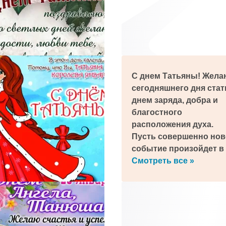
С днем Татьяны! Жела
сегодняшнего дня стат
днем заряда, добра и
благостного
расположения духа.
Пусть совершенно нов
событие произойдет в
вашей жизни сегодня!
Смотреть все »
треть