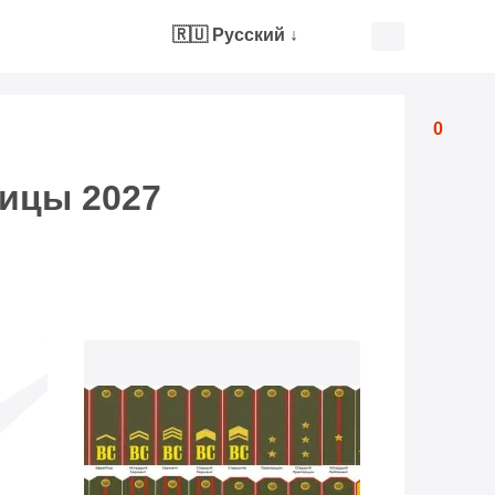
🇷🇺 Русский
↓
0
дицы 2027