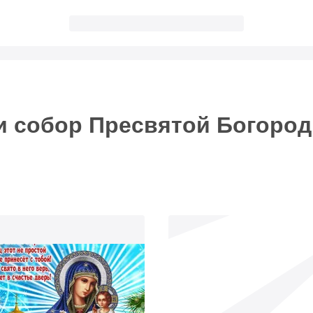
телеграм!
мним про праздник и пришлем поздравление!
и собор Пресвятой Богоро