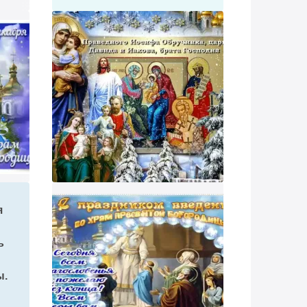
я
ь
ы.