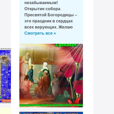
незабываемым!
Открытие собора
Пресвятой Богородицы –
это праздник в сердцах
всех верующих. Желаю
всем наилучшего в этот
Смотреть все »
благословенный день!