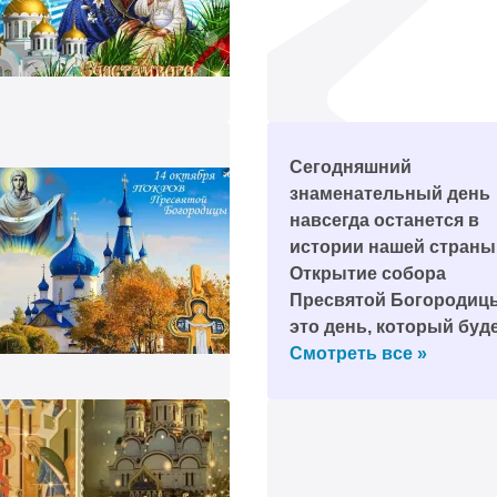
Сегодняшний
знаменательный день
навсегда останется в
истории нашей страны
Открытие собора
Пресвятой Богородиц
это день, который буд
напоминать нам о наш
Смотреть все »
вере и нашем
мультикультурном
наследии. Поздравляю
всех с этим
треть
знаменательным