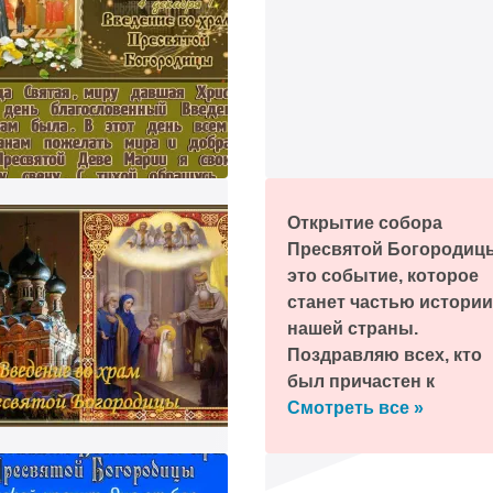
событием!
телеграм!
мним про праздник и пришлем поздравление!
Открытие собора
Пресвятой Богородиц
это событие, которое
станет частью истории
нашей страны.
Поздравляю всех, кто
был причастен к
созданию этого
Смотреть все »
знаменательного
проекта!