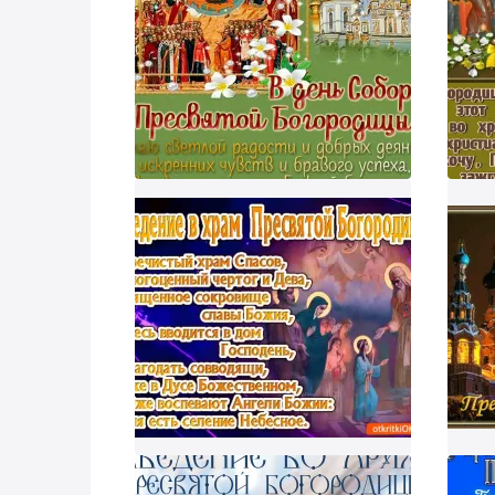
Наш 
Напо