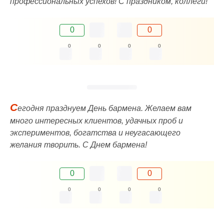
профессиональных успехов! С праздником, коллеги!
0
0
0
0
0
0
С
егодня празднуем День бармена. Желаем вам
много интересных клиентов, удачных проб и
экспериментов, богатства и неугасающего
желания творить. С Днем бармена!
0
0
0
0
0
0