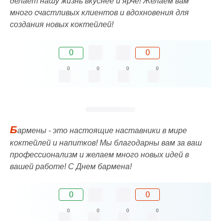
делает нашу жизнь вкуснее и ярче! Желаем вам
много счастливых клиентов и вдохновения для
создания новых коктейлей!
0
0
0
0
0
0
Б
армены - это настоящие наставники в мире
коктейлей и напитков! Мы благодарны вам за ваш
профессионализм и желаем много новых идей в
вашей работе! С Днем бармена!
0
0
0
0
0
0