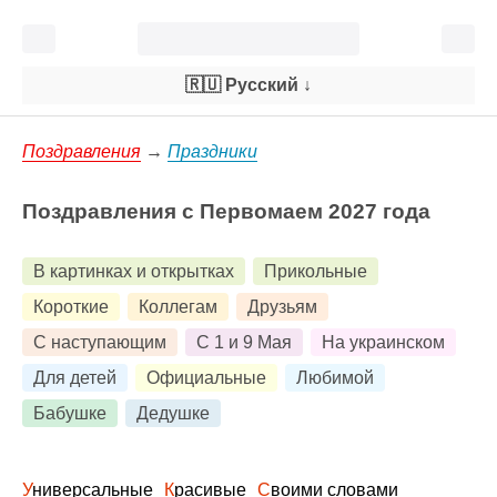
🇷🇺 Русский
↓
Поздравления
→
Праздники
Поздравления с Первомаем 2027 года
В картинках и открытках
Прикольные
Короткие
Коллегам
Друзьям
С наступающим
С 1 и 9 Мая
На украинском
Для детей
Официальные
Любимой
Бабушке
Дедушке
Универсальные
Красивые
Своими словами