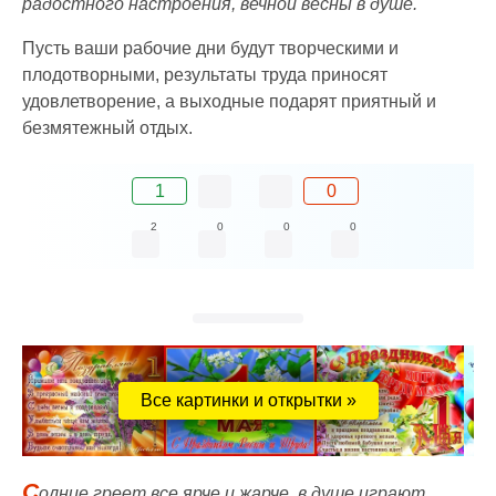
радостного настроения, вечной весны в душе.
Пусть ваши рабочие дни будут творческими и
плодотворными, результаты труда приносят
удовлетворение, а выходные подарят приятный и
безмятежный отдых.
1
0
2
0
0
0
Все картинки и открытки »
С
олнце греет все ярче и жарче, в душе играют