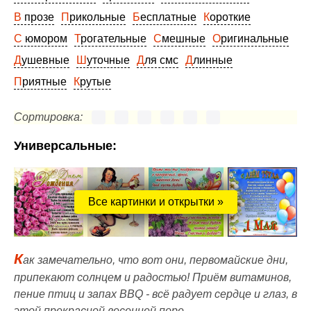
В прозе
Прикольные
Бесплатные
Короткие
С юмором
Трогательные
Смешные
Оригинальные
Душевные
Шуточные
Для смс
Длинные
Приятные
Крутые
Сортировка:
Универсальные:
Все картинки и открытки »
К
ак замечательно, что вот они, первомайские дни,
припекают солнцем и радостью! Приём витаминов,
пение птиц и запах BBQ - всё радует сердце и глаз, в
этой прекрасной весенней поре.