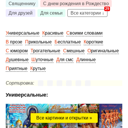
Священнику
С днем рождения в Рождество
29
Для друзей
Для семьи
Все категории ↓
Универсальные
Красивые
Своими словами
В прозе
Прикольные
Бесплатные
Короткие
С юмором
Трогательные
Смешные
Оригинальные
Душевные
Шуточные
Для смс
Длинные
Приятные
Крутые
Сортировка:
Универсальные:
Все картинки и открытки »