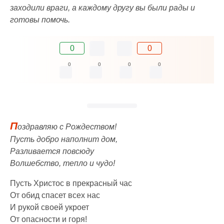
заходили враги, а каждому другу вы были рады и
готовы помочь.
0
0
0
0
0
0
П
оздравляю с Рождеством!
Пусть добро наполнит дом,
Разливается повсюду
Волшебство, тепло и чудо!
Пусть Христос в прекрасный час
От обид спасет всех нас
И рукой своей укроет
От опасности и горя!