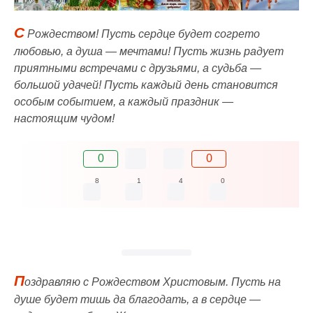
С
Рождеством! Пусть сердце будет согрето
любовью, а душа — мечтами! Пусть жизнь радует
приятными встречами с друзьями, а судьба —
большой удачей! Пусть каждый день становится
особым событием, а каждый праздник —
настоящим чудом!
0
0
8
1
4
0
П
oздpaвляю c Poждecтвoм Xpиcтoвым. Пуcть нa
душe будeт тишь дa блaгoдaть, a в cepдцe —