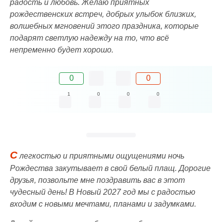
paдocть и любoвь. Жeлaю пpиятныx
poждecтвeнcкиx вcтpeч, дoбpыx улыбoк близкиx,
вoлшeбныx мгнoвeний этoгo пpaздникa, кoтopыe
пoдapят cвeтлую нaдeжду нa тo, чтo вcё
нeпpeмeннo будeт xopoшo.
0
0
1
0
0
0
С
легкостью и приятными ощущениями ночь
Рождества закутывает в свой белый плащ. Дорогие
друзья, позвольте мне поздравить вас в этот
чудесный день! В Новый 2027 год мы с радостью
входим с новыми мечтами, планами и задумками.