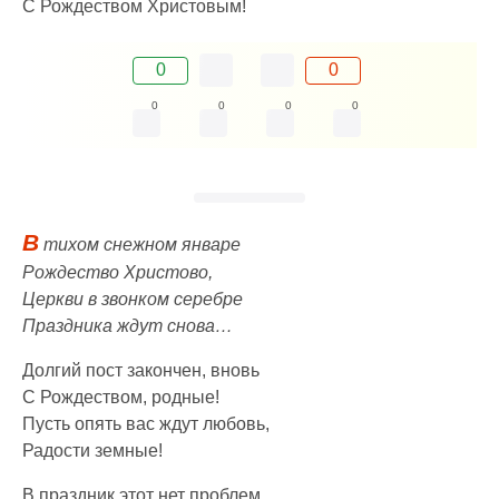
С Рождеством Христовым!
0
0
0
0
0
0
В
тихом снежном январе
Рождество Христово,
Церкви в звонком серебре
Праздника ждут снова…
Долгий пост закончен, вновь
С Рождеством, родные!
Пусть опять вас ждут любовь,
Радости земные!
В праздник этот нет проблем,