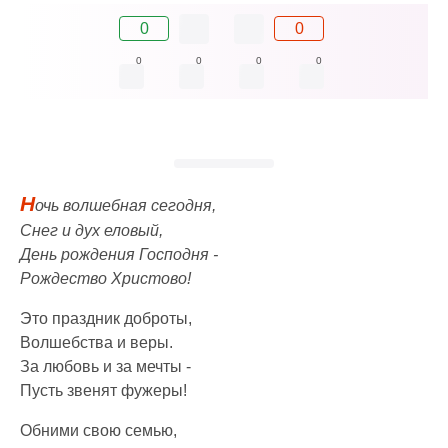
0
0
0
0
0
0
Н
очь волшебная сегодня,
Снег и дух еловый,
День рождения Господня -
Рождество Христово!
Это праздник доброты,
Волшебства и веры.
За любовь и за мечты -
Пусть звенят фужеры!
Обними свою семью,