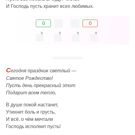
И Господь пусть хранит всех любимых.
0
0
0
0
0
0
С
егодня праздник светлый —
Святое Рождество!
Пусть день прекрасный этот
Подарит всем тепло,
В душе покой настанет,
Утихнет боль и грусть,
И всё, о чём мечтали
Господь исполнит пусть!