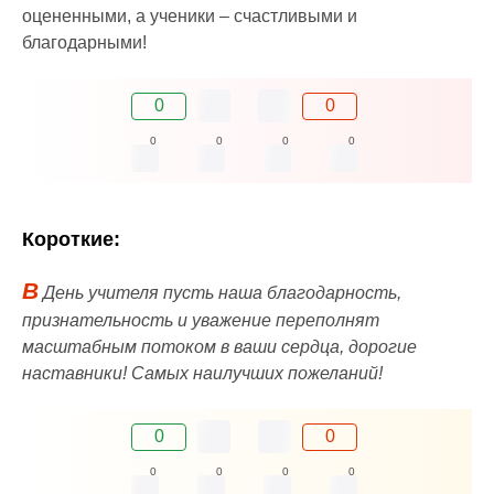
оцененными, а ученики – счастливыми и
благодарными!
0
0
0
0
0
0
Короткие:
В
День учителя пусть наша благодарность,
признательность и уважение переполнят
масштабным потоком в ваши сердца, дорогие
наставники! Самых наилучших пожеланий!
0
0
0
0
0
0