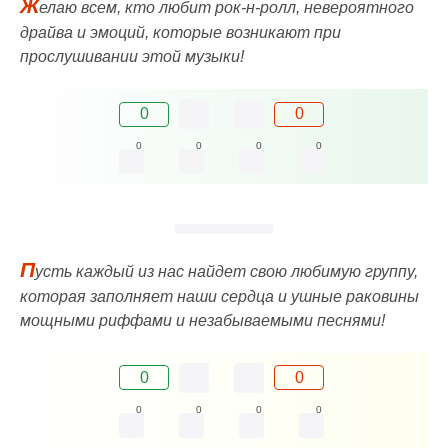
Ж
елаю всем, кто любит рок-н-ролл, невероятного
драйва и эмоций, которые возникают при
прослушивании этой музыки!
0
0
0
0
0
0
П
усть каждый из нас найдет свою любимую группу,
которая заполняет наши сердца и ушные раковины
мощными риффами и незабываемыми песнями!
0
0
0
0
0
0