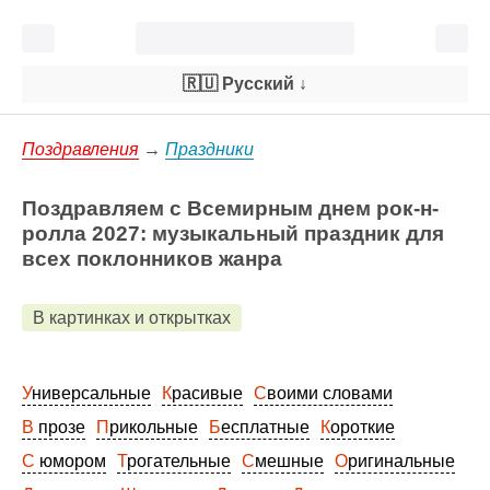
🇷🇺 Русский
↓
Поздравления
→
Праздники
Поздравляем с Всемирным днем рок-н-
ролла 2027: музыкальный праздник для
всех поклонников жанра
В картинках и открытках
Универсальные
Красивые
Своими словами
В прозе
Прикольные
Бесплатные
Короткие
С юмором
Трогательные
Смешные
Оригинальные