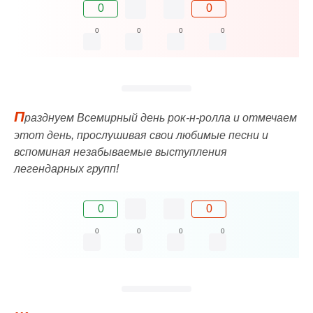
0
0
0
0
0
0
П
разднуем Всемирный день рок-н-ролла и отмечаем
этот день, прослушивая свои любимые песни и
вспоминая незабываемые выступления
легендарных групп!
0
0
0
0
0
0