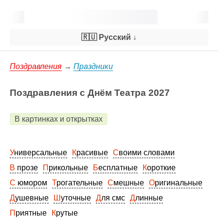
🇷🇺 Русский
↓
Поздравления
→
Праздники
Поздравления с Днём Театра 2027
В картинках и открытках
Универсальные
Красивые
Своими словами
В прозе
Прикольные
Бесплатные
Короткие
С юмором
Трогательные
Смешные
Оригинальные
Душевные
Шуточные
Для смс
Длинные
Приятные
Крутые