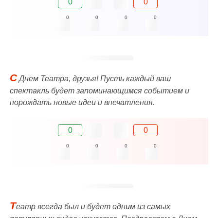
0
0
0
0
0
0
С
Днем Театра, друзья! Пусть каждый ваш
спектакль будет запоминающимся событием и
порождать новые идеи и впечатления.
0
0
0
0
0
0
Т
еатр всегда был и будет одним из самых