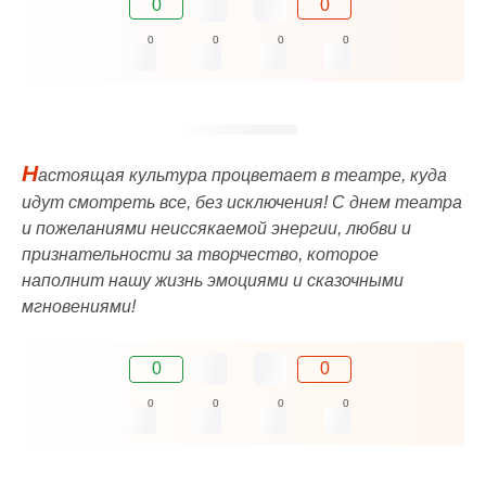
0
0
0
0
0
0
Н
астоящая культура процветает в театре, куда
идут смотреть все, без исключения! С днем театра
и пожеланиями неиссякаемой энергии, любви и
признательности за творчество, которое
наполнит нашу жизнь эмоциями и сказочными
мгновениями!
0
0
0
0
0
0