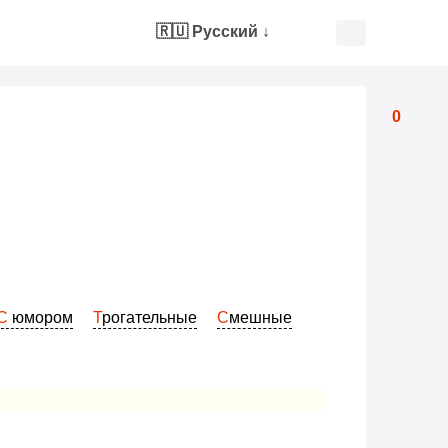
🇷🇺 Русский
↓
0
С юмором
Трогательные
Смешные