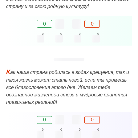
страну и за свою родную культуру!
0
0
0
0
0
0
К
ак наша страна родилась в водах крещения, так и
твоя жизнь может стать новой, если ты примешь
все благословения этого дня. Желаем тебе
осознанной жизненной стези и мудросью принятия
правильных решений!
0
0
0
0
0
0