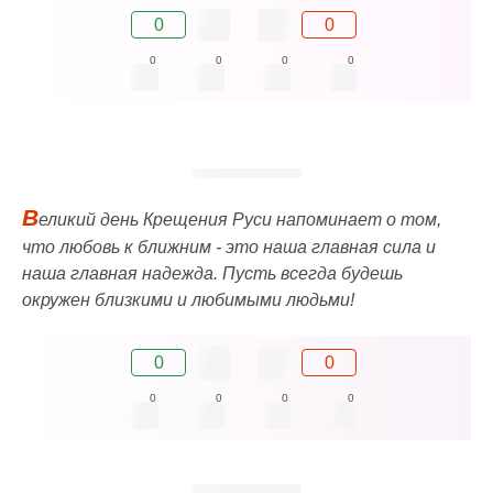
0
0
0
0
0
0
В
еликий день Крещения Руси напоминает о том,
что любовь к ближним - это наша главная сила и
наша главная надежда. Пусть всегда будешь
окружен близкими и любимыми людьми!
0
0
0
0
0
0