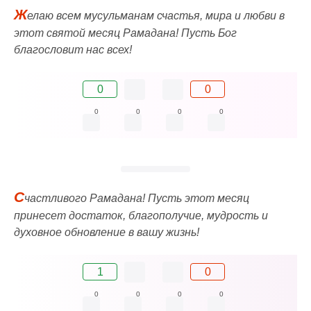
Ж
елаю всем мусульманам счастья, мира и любви в
этот святой месяц Рамадана! Пусть Бог
благословит нас всех!
0
0
0
0
0
0
С
частливого Рамадана! Пусть этот месяц
принесет достаток, благополучие, мудрость и
духовное обновление в вашу жизнь!
1
0
0
0
0
0