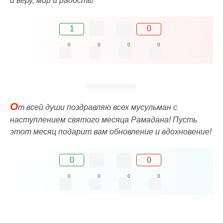
и веру, мир и радость!
1
0
0
0
0
0
О
т всей души поздравляю всех мусульман с
наступлением святого месяца Рамадана! Пусть
этот месяц подарит вам обновление и вдохновение!
0
0
0
0
0
0