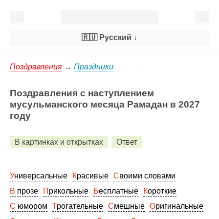
🇷🇺 Русский
↓
Поздравления
→
Праздники
Поздравления с наступлением
мусульманского месяца Рамадан в 2027
году
В картинках и открытках
Ответ
Универсальные
Красивые
Своими словами
В прозе
Прикольные
Бесплатные
Короткие
С юмором
Трогательные
Смешные
Оригинальные