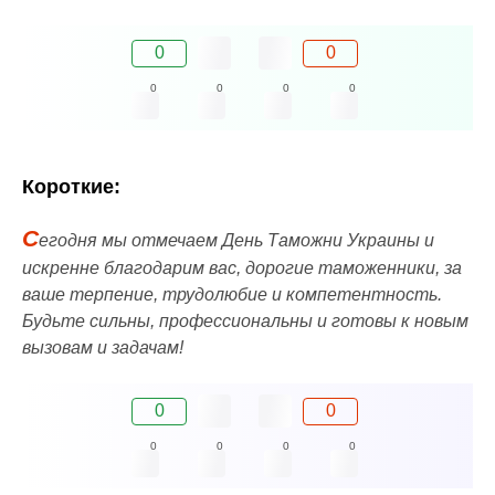
0
0
0
0
0
0
Короткие:
С
егодня мы отмечаем День Таможни Украины и
искренне благодарим вас, дорогие таможенники, за
ваше терпение, трудолюбие и компетентность.
Будьте сильны, профессиональны и готовы к новым
вызовам и задачам!
0
0
0
0
0
0