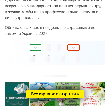
Дорогие таможенники, я хотел бы выразить вам свою
искреннюю благодарность за ваш непрерывный труд
и желаю, чтобы ваша профессиональная репутация
лишь укреплялась.
Обнимаю всех вас и поздравляю с красивыми день
таможни Украины 2027!
0
0
0
0
0
0
Все картинки и открытки »