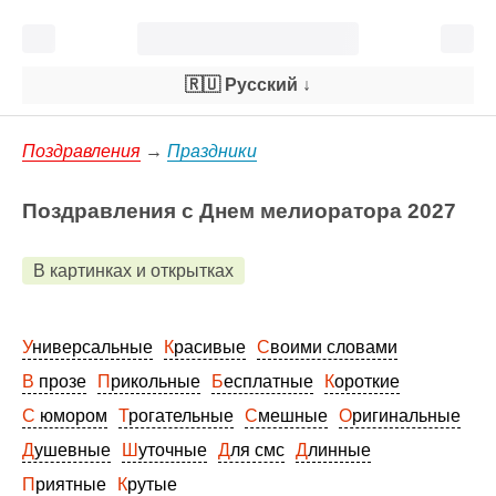
🇷🇺 Русский
↓
Поздравления
→
Праздники
Поздравления с Днем мелиоратора 2027
В картинках и открытках
Универсальные
Красивые
Своими словами
В прозе
Прикольные
Бесплатные
Короткие
С юмором
Трогательные
Смешные
Оригинальные
Душевные
Шуточные
Для смс
Длинные
Приятные
Крутые