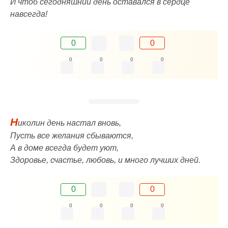
И чтоб сегодняшний день оставался в сердце
навсегда!
0
0
0
0
0
0
Н
иколин день настал вновь,
Пусть все желания сбываются,
А в доме всегда будет уют,
Здоровье, счастье, любовь, и много лучших дней.
0
0
0
0
0
0