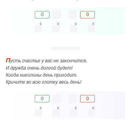
0
0
0
0
0
0
П
усть счастье у вас не закончится,
И дружба очень долгой будет!
Когда николины день приходит,
Кричите во всю глотку весь день!
0
0
0
0
0
0