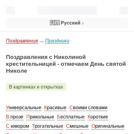
🇷🇺 Русский
↓
Поздравления
→
Праздники
Поздравления с Николиной
крестительницей - отмечаем День святой
Николе
В картинках и открытках
Универсальные
Красивые
Своими словами
В прозе
Прикольные
Бесплатные
Короткие
С юмором
Трогательные
Смешные
Оригинальные