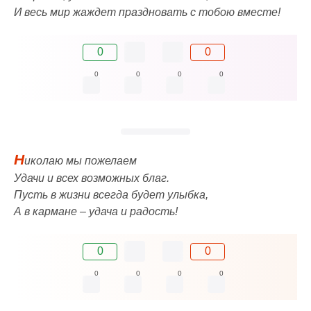
И весь мир жаждет праздновать с тобою вместе!
0
0
0
0
0
0
Н
иколаю мы пожелаем
Удачи и всех возможных благ.
Пусть в жизни всегда будет улыбка,
А в кармане – удача и радость!
0
0
0
0
0
0