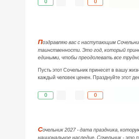
0
0
П
оздравляю вас с наступающим Сочельник
таинственности. Это год, который прине
едиными, чтобы преодолевать все трудн
Пусть этот Сочельник принесет в вашу жизн
каждый человек ценен. Празднуйте этот де
0
0
С
очельник 2027 - дата праздника, котор
национальное наследие. Сочельник - это 