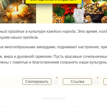
жный праздник в культуре каждого народа. Это время, ко
ициям наших предков.
е многообразными аккордами, поднимают настроение, прин
ти, мира и духовной гармонии. Пусть красивые сочельничны
лжны с памятью и благоговением сохранять наши культурны
0
0
Скопировать
Ссылка