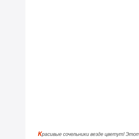
К
расивые сочельники везде цветут! Этот 