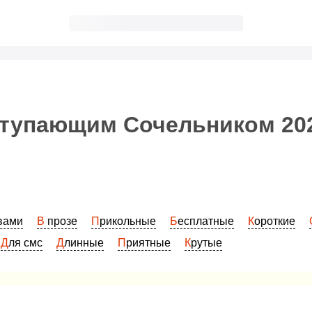
ступающим Сочельником 202
овами
В прозе
Прикольные
Бесплатные
Короткие
Для смс
Длинные
Приятные
Крутые