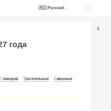
🇷🇺 Русский
↓
0
7 года
С юмором
Трогательные
Смешные